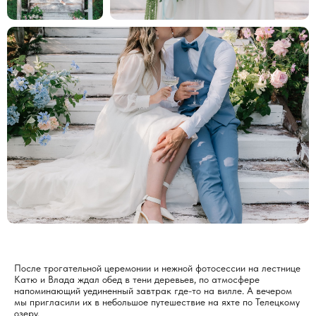
ДАВАЙТЕ ОБСУДИМ
ВАШУ СВАДЬБУ
ВАШЕ ИМЯ
После трогательной церемонии и нежной фотосессии на лестнице
Катю и Влада ждал обед в тени деревьев, по атмосфере
ПРЕДПОЛАГАЕМАЯ ДАТА СВАДЬБЫ
напоминающий уединенный завтрак где-то на вилле. А вечером
мы пригласили их в небольшое путешествие на яхте по Телецкому
озеру.