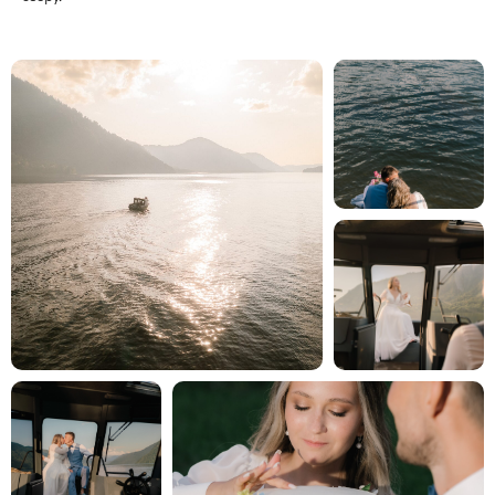
НОМЕР ТЕЛЕФОНА
+7
НА КАКОЙ БЮДЖЕТ РАССЧИТЫВАЕТЕ?
Хочу свадьбу на 2-3 дня, мой бюджет от 3 млн₽
Хочу свадьбу на 1 день, мой бюджет от 1,5 млн₽
Хочу свадьбу для двоих!
КОММЕНТАРИЙ
УДОБНЫЙ СПОСОБ СВЯЗИ
Телефон
WhatsApp
Telegram
Согласен на обработку персональных
данных.
Ознакомиться с согласием
на обработку персональных данных
Согласен с политикой конфиденциальности.