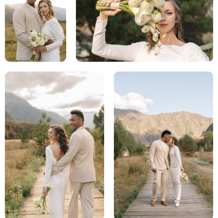
ВАШЕ ИМЯ
ПРЕДПОЛАГАЕМАЯ ДАТА СВАДЬБЫ
НОМЕР ТЕЛЕФОНА
+7
НА КАКОЙ БЮДЖЕТ РАССЧИТЫВАЕТЕ?
Хочу свадьбу на 2-3 дня, мой бюджет от 3 млн₽
Хочу свадьбу на 1 день, мой бюджет от 1,5 млн₽
Хочу свадьбу для двоих!
КОММЕНТАРИЙ
УДОБНЫЙ СПОСОБ СВЯЗИ
Телефон
WhatsApp