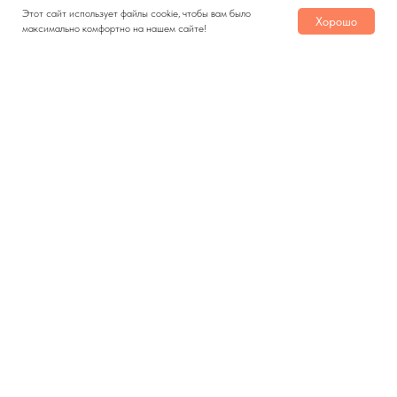
Этот сайт использует файлы cookie, чтобы вам было
Хорошо
максимально комфортно на нашем сайте!