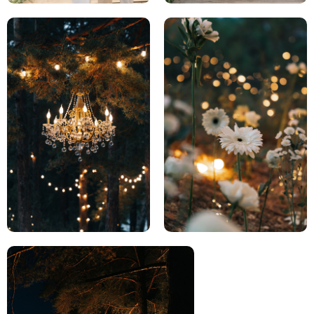
Telegram
Согласен на обработку персональных
данных.
Ознакомиться с согласием
на обработку персональных данных
Согласен с политикой конфиденциальности.
Ознакомиться с политикой
конфиденциальности
Согласен на получение новостной
и рекламной рассылки.
Ознакомиться
с согласием на получение новостной
и рекламной рассылки.
ОБСУДИТЬ СВАДЬБУ
Обязательное поле