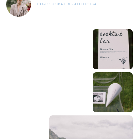
СО-ОСНОВАТЕЛЬ АГЕНТСТВА
УДОБНЫЙ СПОСОБ СВЯЗИ
Телефон
WhatsApp
Telegram
Согласен на обработку персональных
данных.
Ознакомиться с согласием
на обработку персональных данных
Согласен с политикой конфиденциальности.
Ознакомиться с политикой
конфиденциальности
Согласен на получение новостной
и рекламной рассылки.
Ознакомиться
с согласием на получение новостной
и рекламной рассылки.
ОБСУДИТЬ СВАДЬБУ