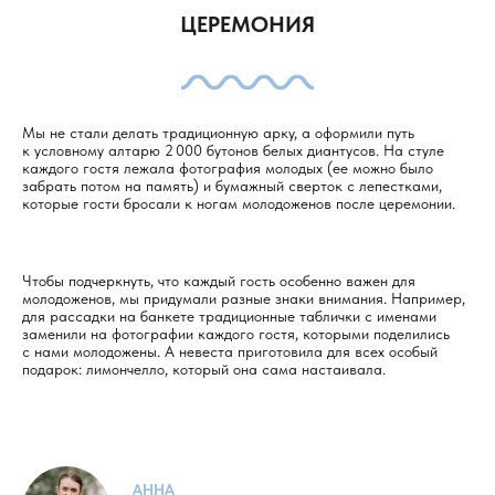
ЦЕРЕМОНИЯ
Мы не стали делать традиционную арку, а оформили путь
ВАШЕ ИМЯ
к условному алтарю 2 000 бутонов белых диантусов. На стуле
каждого гостя лежала фотография молодых (ее можно было
забрать потом на память) и бумажный сверток с лепестками,
которые гости бросали к ногам молодоженов после церемонии.
ПРЕДПОЛАГАЕМАЯ ДАТА СВАДЬБЫ
НОМЕР ТЕЛЕФОНА
Чтобы подчеркнуть, что каждый гость особенно важен для
+7
молодоженов, мы придумали разные знаки внимания. Например,
для рассадки на банкете традиционные таблички с именами
НА КАКОЙ БЮДЖЕТ РАССЧИТЫВАЕТЕ?
заменили на фотографии каждого гостя, которыми поделились
с нами молодожены. А невеста приготовила для всех особый
Хочу свадьбу на 2-3 дня, мой бюджет от 3 млн₽
подарок: лимончелло, который она сама настаивала.
Хочу свадьбу на 1 день, мой бюджет от 1,5 млн₽
Хочу свадьбу для двоих!
КОММЕНТАРИЙ
АННА